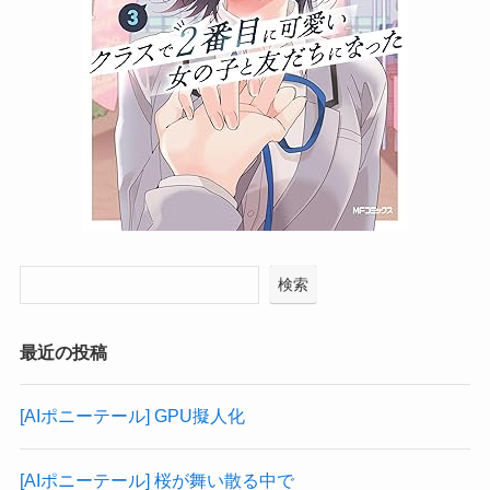
検索
最近の投稿
[AIポニーテール] GPU擬人化
[AIポニーテール] 桜が舞い散る中で