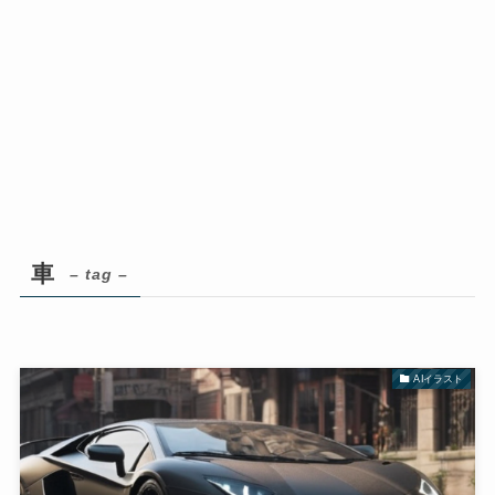
車
– tag –
AIイラスト