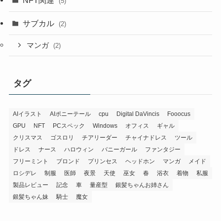
NFT関連
(5)
サブカル
(2)
マンガ
(2)
タグ
AIイラスト
AIポニーテール
cpu
Digital DaVincis
Fooocus
GPU
NFT
PCスペック
Windows
オフィス
ギャル
クリスマス
ゴスロリ
チアリーダー
チャイナドレス
ツール
ドレス
ナース
ハロウィン
バニーガール
ファンタジー
フリーミント
ブロンド
プリンセス
ヘッドホン
マンガ
メイド
ロシデレ
制服
医師
夜景
天使
巫女
春
浴衣
着物
私服
製品レビュー
記念
車
量産型
銀髪ちゃんお姉さん
銀髪ちゃん妹
騎士
魔女