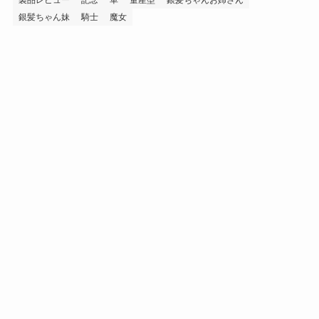
銀髪ちゃん妹
騎士
魔女