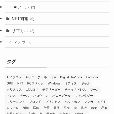
AIツール
(2)
NFT関連
(5)
サブカル
(2)
マンガ
(2)
タグ
AIイラスト
AIポニーテール
cpu
Digital DaVincis
Fooocus
GPU
NFT
PCスペック
Windows
オフィス
ギャル
クリスマス
ゴスロリ
チアリーダー
チャイナドレス
ツール
ドレス
ナース
ハロウィン
バニーガール
ファンタジー
フリーミント
ブロンド
プリンセス
ヘッドホン
マンガ
メイド
ロシデレ
制服
医師
夜景
天使
巫女
春
浴衣
着物
私服
製品レビュー
記念
車
量産型
銀髪ちゃんお姉さん